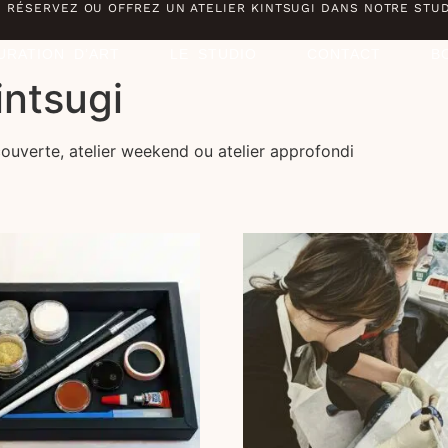
RÉSERVEZ OU OFFREZ UN ATELIER KINTSUGI DANS NOTRE STU
URATION D’ART
LE STUDIO
CONTACT
B
intsugi
découverte, atelier weekend ou atelier approfondi