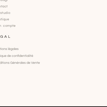
tsugi
ntact
studio
tique
n compte
EGAL
ions légales
tique de confidentialité
itions Générales de Vente