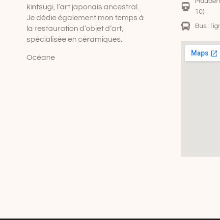
Maubert 
kintsugi, l’art japonais ancestral.
10)
Je dédie également mon temps à
Bus : li
la restauration d’objet d’art,
spécialisée en céramiques.
Océane