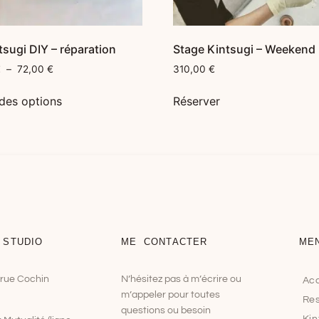
ntsugi DIY – réparation
Stage Kintsugi – Weekend
€
–
72,00
€
310,00
€
des options
Réserver
 STUDIO
ME CONTACTER
ME
8 rue Cochin
N’hésitez pas à m’écrire ou
Acc
m’appeler pour toutes
Res
questions ou besoin