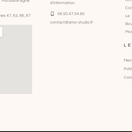
Kin
Mutualité (ligne
d’information.
Co
06.50.47.04.90
gnes 47, 63, 86, 87
Le 
contact@amo-studio.fr
Bou
Mo
L
Ment
Poli
Cond