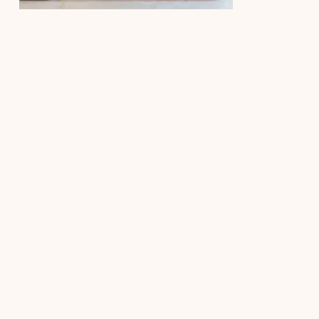
KIT KINTSUGI DIY – RÉPARATION
62,00
€
–
72,00
€
CHOIX DES OPTIONS